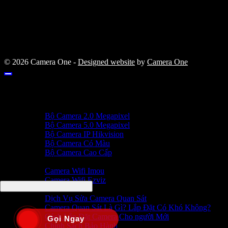
© 2026 Camera One -
Designed website
by
Camera One
TRANG CHỦ
DỊCH VỤ
Trọn Bộ Camera
Bộ Camera 2.0 Megapixel
Bộ Camera 5.0 Megapixel
Bộ Camera IP Hikvision
Bộ Camera Có Màu
Bộ Camera Cao Cấp
SẢN PHẨM
Camera Wifi Imou
Camera Wifi Ezviz
Tin Tức
Dịch Vụ Sửa Camera Quan Sát
Camera Quan Sát Là Gì? Lắp Đặt Có Khó Không?
Cách Lắp Đặt Camera Cho người Mới
Gọi Ngay
Chính Sách Bảo Hành