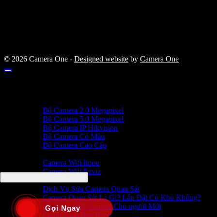
© 2026 Camera One -
Designed website
by
Camera One
TRANG CHỦ
DỊCH VỤ
Trọn Bộ Camera
Bộ Camera 2.0 Megapixel
Bộ Camera 5.0 Megapixel
Bộ Camera IP Hikvision
Bộ Camera Có Màu
Bộ Camera Cao Cấp
SẢN PHẨM
Camera Wifi Imou
Camera Wifi Ezviz
Tin Tức
Dịch Vụ Sửa Camera Quan Sát
Camera Quan Sát Là Gì? Lắp Đặt Có Khó Không?
Cách Lắp Đặt Camera Cho người Mới
Gọi Ngay
Chính Sách Bảo Hành