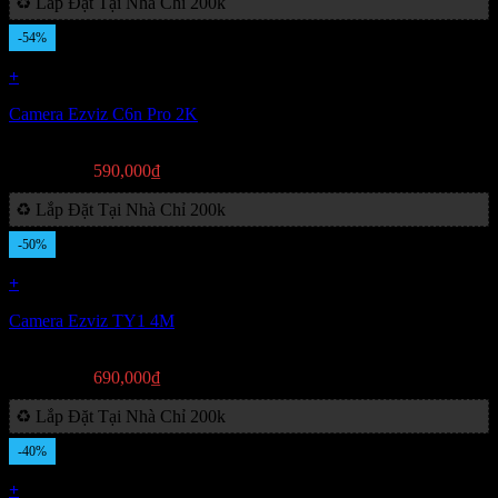
♻️ Lắp Đặt Tại Nhà Chỉ 200k
là:
tại
1,290,000₫.
là:
-54%
590,000₫.
+
Camera Ezviz C6n Pro 2K
Giá
Giá
1,290,000
₫
590,000
₫
gốc
hiện
♻️ Lắp Đặt Tại Nhà Chỉ 200k
là:
tại
1,290,000₫.
là:
-50%
590,000₫.
+
Camera Ezviz TY1 4M
Giá
Giá
1,390,000
₫
690,000
₫
gốc
hiện
♻️ Lắp Đặt Tại Nhà Chỉ 200k
là:
tại
1,390,000₫.
là:
-40%
690,000₫.
+