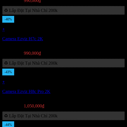
Giá
Giá
1,590,000
₫
990,000
₫
gốc
hiện
♻️ Lắp Đặt Tại Nhà Chỉ 200k
là:
tại
1,590,000₫.
là:
-40%
990,000₫.
+
Camera Ezviz H7c 2K
Giá
Giá
1,650,000
₫
990,000
₫
gốc
hiện
♻️ Lắp Đặt Tại Nhà Chỉ 200k
là:
tại
1,650,000₫.
là:
-43%
990,000₫.
+
Camera Ezviz H8c Pro 2K
Giá
Giá
1,850,000
₫
1,050,000
₫
gốc
hiện
♻️ Lắp Đặt Tại Nhà Chỉ 200k
là:
tại
1,850,000₫.
là:
-44%
1,050,000₫.