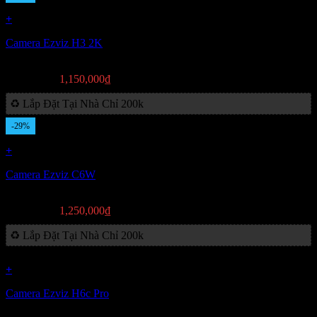
+
Camera Ezviz H3 2K
Giá
Giá
2,050,000
₫
1,150,000
₫
gốc
hiện
♻️ Lắp Đặt Tại Nhà Chỉ 200k
là:
tại
2,050,000₫.
là:
-29%
1,150,000₫.
+
Camera Ezviz C6W
Giá
Giá
1,750,000
₫
1,250,000
₫
gốc
hiện
♻️ Lắp Đặt Tại Nhà Chỉ 200k
là:
tại
1,750,000₫.
là:
1,250,000₫.
+
Camera Ezviz H6c Pro