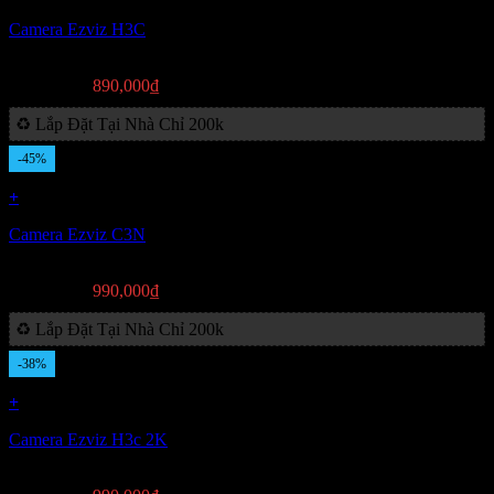
Camera Ezviz H3C
Giá
Giá
1,490,000
₫
890,000
₫
gốc
hiện
♻️ Lắp Đặt Tại Nhà Chỉ 200k
là:
tại
1,490,000₫.
là:
-45%
890,000₫.
+
Camera Ezviz C3N
Giá
Giá
1,790,000
₫
990,000
₫
gốc
hiện
♻️ Lắp Đặt Tại Nhà Chỉ 200k
là:
tại
1,790,000₫.
là:
-38%
990,000₫.
+
Camera Ezviz H3c 2K