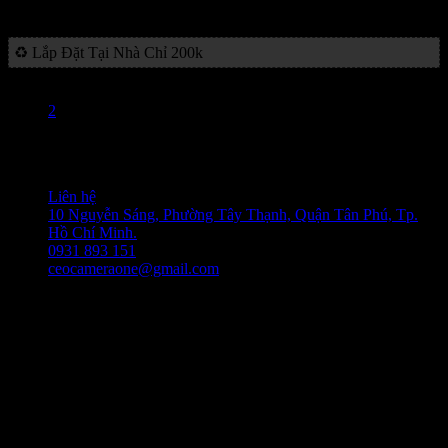
1,290,000
₫
♻️ Lắp Đặt Tại Nhà Chỉ 200k
1
2
©CAMERA ONE VIỆT NAM.
Liên hệ
10 Nguyễn Sáng, Phường Tây Thạnh, Quận Tân Phú, Tp.
Hồ Chí Minh.
0931 893 151
ceocameraone@gmail.com
A
P